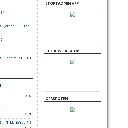
SPORTADMIN APP
rön
å
- Järna SK P12 röd
rön
-
SGOIF WEBBSHOP
å
- Södertälje FK U14
å
-
9 - 0
GRÄSROTEN
rön
4 - 2
å
- IFK Mariefred P13
13 - 1