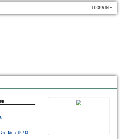
LOGGA IN
ER
å
rön
- Järna SK P13