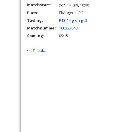
Matchstart:
sön 14 juni, 10:00
Plats:
Ekängens IP E
Tävling:
P13-14 grön gr.3
Matchnummer:
160333040
Samling:
09:15
<< Tillbaka