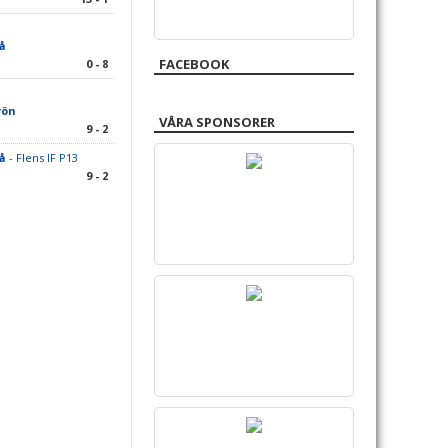
å
FACEBOOK
0 - 8
rön
VÅRA SPONSORER
9 - 2
å
- Flens IF P13
9 - 2