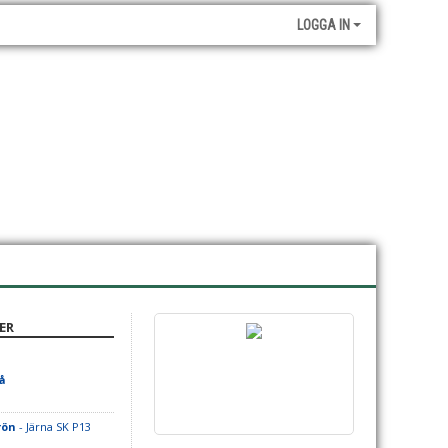
LOGGA IN
ER
å
rön
- Järna SK P13