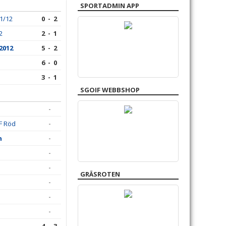
SPORTADMIN APP
11/12
0 - 2
2
2 - 1
2012
5 - 2
6 - 0
3 - 1
SGOIF WEBBSHOP
-
FF Röd
-
n
-
-
-
GRÄSROTEN
-
-
-