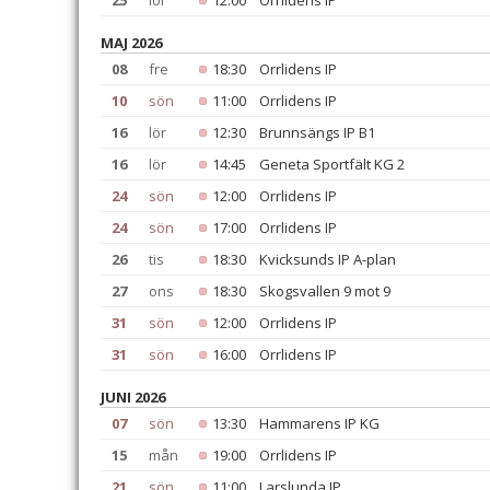
25
lör
12:00
Orrlidens IP
MAJ 2026
08
fre
18:30
Orrlidens IP
10
sön
11:00
Orrlidens IP
16
lör
12:30
Brunnsängs IP B1
16
lör
14:45
Geneta Sportfält KG 2
24
sön
12:00
Orrlidens IP
24
sön
17:00
Orrlidens IP
26
tis
18:30
Kvicksunds IP A-plan
27
ons
18:30
Skogsvallen 9 mot 9
31
sön
12:00
Orrlidens IP
31
sön
16:00
Orrlidens IP
JUNI 2026
07
sön
13:30
Hammarens IP KG
15
mån
19:00
Orrlidens IP
21
sön
11:00
Larslunda IP