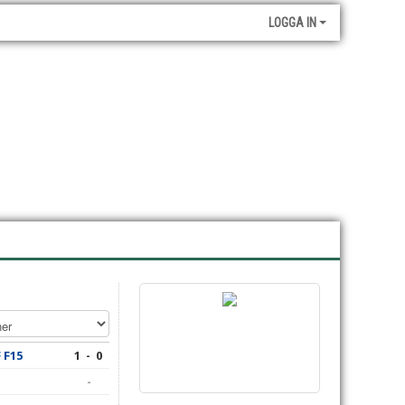
LOGGA IN
 F15
1 - 0
-