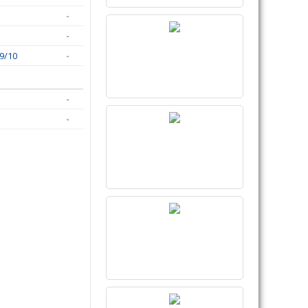
-
-
9/10
-
-
-