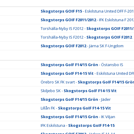
Skogstorps GOIF F15
- Eskilstuna United DFF F-20
Skogstorps GOIF F2011/2012
- IFK Eskilstuna F 201
Torshälla-Nyby IS F2012 -
Skogstorps GOIF F2011/
Torshälla-Nyby IS F2012 -
Skogstorps GOIF F2012
Skogstorps GOIF F2012
- Järna SK F-Ungdom
Skogstorps GoIF F14/15 Grön
- Östansbo IS
Skogstorps GoIF F14-15 Vit
- Eskilstuna United D
Örebro SK FK svart -
Skogstorps GoIF F14/15 Grö
Skiljebo SK -
Skogstorps GoIF F14-15 Vit
Skogstorps GoIF F14/15 Grön
- Jäder
Lillån FK -
Skogstorps GoIF F14-15 Vit
Skogstorps GoIF F14/15 Grön
- IK Viljan
IFK Eskilstuna -
Skogstorps GoIF F14-15