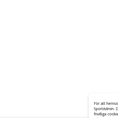
För att hemsi
SportAdmin. D
frivilliga cook