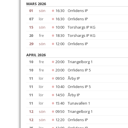
MARS 2026
01
sön
16:30
Orrlidens IP
07
lör
16:30
Orrlidens IP
15
sön
10:00
Torshargs IP KG
20
fre
18:30
Torshargs IP KG
29
sön
12:00
Orrlidens IP
APRIL 2026
10
fre
20:00
Triangelborg 1
10
fre
20:00
Orrlidens IP 5
11
lör
09:50
Årby IP
11
lör
10:40
Orrlidens IP 5
11
lör
14:50
Årby IP
11
lör
15:40
Tunavallen 1
12
sön
09:50
Triangelborg 1
12
sön
12:20
Orrlidens IP