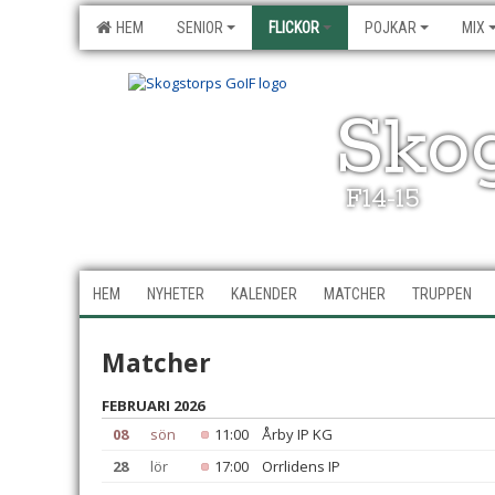
HEM
SENIOR
FLICKOR
POJKAR
MIX
Sko
F14-15
HEM
NYHETER
KALENDER
MATCHER
TRUPPEN
Matcher
FEBRUARI 2026
08
sön
11:00
Årby IP KG
28
lör
17:00
Orrlidens IP