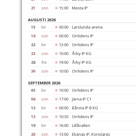
21
sön
15:00
Mesta IP
AUGUSTI 2026
15
lör
00:00
Larslunda arena
16
sön
00:00
Orrlidens IP
22
lör
13:00
Orrlidens IP
23
sön
10:00
Årby IP KG
28
fre
19:00
Årby IP KG
30
sön
10:00
Orrlidens IP
SEPTEMBER 2026
05
lör
10:00
Orrlidens IP
06
sön
17:00
Järna IP C1
12
lör
00:00
Bårsta IP B KG
13
sön
10:30
Orrlidens IP
19
lör
16:00
Lillåvallen
20
sön
13:00
Ekängs IP, Konstgräs