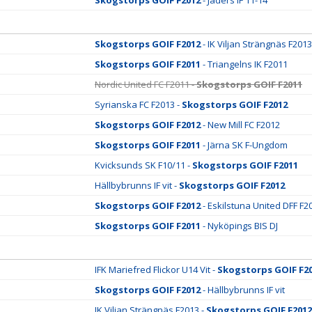
Skogstorps GOIF F2012
- Jäders IF 11-14
Skogstorps GOIF F2012
- IK Viljan Strängnäs F2013
Skogstorps GOIF F2011
- Triangelns IK F2011
Nordic United FC F2011 -
Skogstorps GOIF F2011
Syrianska FC F2013 -
Skogstorps GOIF F2012
Skogstorps GOIF F2012
- New Mill FC F2012
Skogstorps GOIF F2011
- Järna SK F-Ungdom
Kvicksunds SK F10/11 -
Skogstorps GOIF F2011
Hällbybrunns IF vit -
Skogstorps GOIF F2012
Skogstorps GOIF F2012
- Eskilstuna United DFF F20
Skogstorps GOIF F2011
- Nyköpings BIS DJ
IFK Mariefred Flickor U14 Vit -
Skogstorps GOIF F2
Skogstorps GOIF F2012
- Hällbybrunns IF vit
IK Viljan Strängnäs F2013 -
Skogstorps GOIF F2012