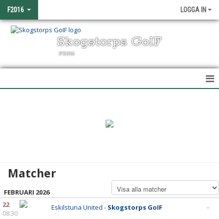
F2016
LOGGA IN
Skogstorps GoIF
F2016
HEM
NYHETER
KALENDER
MATCHER
Matcher
TRUPPEN
FEBRUARI 2026
BILDGALLERI
22
Eskilstuna United -
Skogstorps GoIF
-
08:30