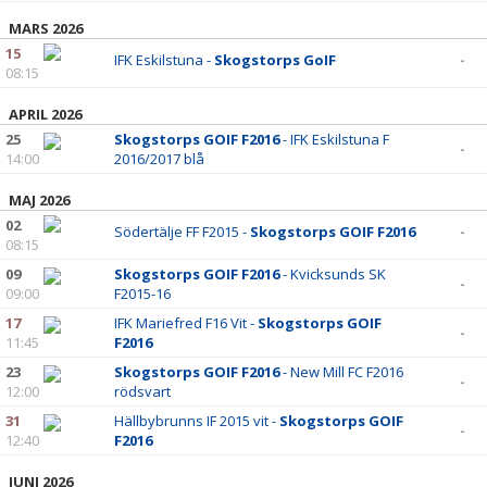
DOKUMENT
MARS 2026
15
KONTAKT
IFK Eskilstuna -
Skogstorps GoIF
-
08:15
APRIL 2026
25
Skogstorps GOIF F2016
- IFK Eskilstuna F
-
14:00
2016/2017 blå
MAJ 2026
02
Södertälje FF F2015 -
Skogstorps GOIF F2016
-
08:15
09
Skogstorps GOIF F2016
- Kvicksunds SK
-
09:00
F2015-16
17
IFK Mariefred F16 Vit -
Skogstorps GOIF
-
11:45
F2016
23
Skogstorps GOIF F2016
- New Mill FC F2016
-
12:00
rödsvart
31
Hällbybrunns IF 2015 vit -
Skogstorps GOIF
-
12:40
F2016
JUNI 2026