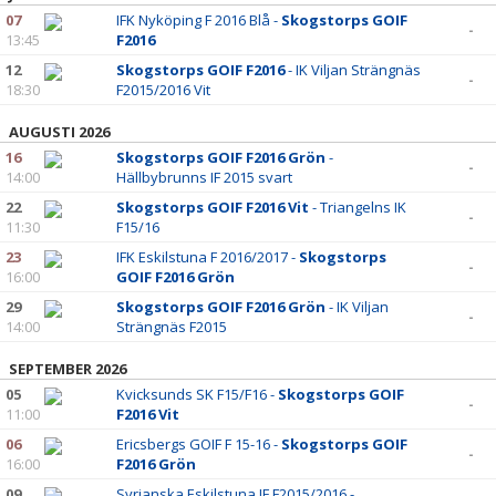
07
IFK Nyköping F 2016 Blå -
Skogstorps GOIF
-
13:45
F2016
12
Skogstorps GOIF F2016
- IK Viljan Strängnäs
-
18:30
F2015/2016 Vit
AUGUSTI 2026
16
Skogstorps GOIF F2016 Grön
-
-
14:00
Hällbybrunns IF 2015 svart
22
Skogstorps GOIF F2016 Vit
- Triangelns IK
-
11:30
F15/16
23
IFK Eskilstuna F 2016/2017 -
Skogstorps
-
16:00
GOIF F2016 Grön
29
Skogstorps GOIF F2016 Grön
- IK Viljan
-
14:00
Strängnäs F2015
SEPTEMBER 2026
05
Kvicksunds SK F15/F16 -
Skogstorps GOIF
-
11:00
F2016 Vit
06
Ericsbergs GOIF F 15-16 -
Skogstorps GOIF
-
16:00
F2016 Grön
09
Syrianska Eskilstuna IF F2015/2016 -