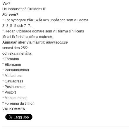
DOKUMENT
Var?
i klubbhuset på Orrlidens IP
För vem?
KONTAKT
* För nybörjare från 14 år och uppåt och som vill döma
3–3, 5–5 och 7–7.
* Redan utbildade domare som vill förnya sin licens
för att få fortsätta döma matcher.
Anmälan sker via mail till:
info@sgoif.se
senast den 25/2.
och ska innehålla:
* Förnamn
* Efternamn
* Personnummer
* Mailadress
* Gatuadress
* Postnummer
* Postort
* Mobilnummer
* Förening du tillhör.
VÄLKOMMEN!