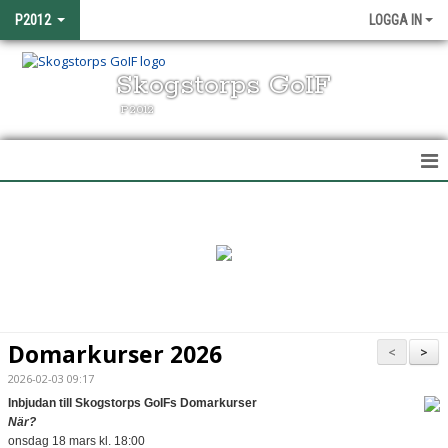
P2012
LOGGA IN
Skogstorps GoIF
P2012
HEM
NYHETER
KALENDER
MATCHER
Domarkurser 2026
<
>
TRUPPEN
2026-02-03 09:17
Inbjudan till Skogstorps GoIFs Domarkurser
BILDGALLERI
När?
onsdag 18 mars kl. 18:00