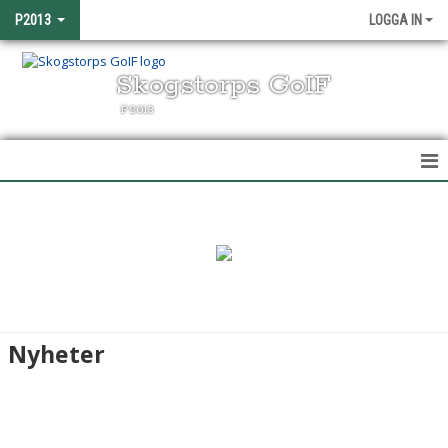
P2013
LOGGA IN
Skogstorps GoIF
P2013
HEM
NYHETER
KALENDER
MATCHER
Nyheter
TRUPPEN
BILDGALLERI