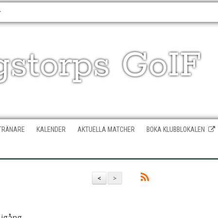
gstorps GoIF
TRÄNARE
KALENDER
AKTUELLA MATCHER
BOKA KLUBBLOKALEN
<
>
 igång.