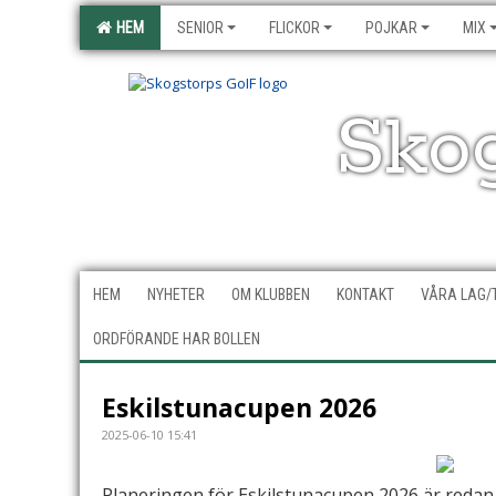
HEM
SENIOR
FLICKOR
POJKAR
MIX
Sko
HEM
NYHETER
OM KLUBBEN
KONTAKT
VÅRA LAG/
ORDFÖRANDE HAR BOLLEN
Eskilstunacupen 2026
2025-06-10 15:41
Planeringen för Eskilstunacupen 2026 är redan