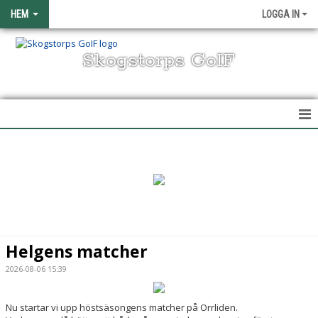
HEM
LOGGA IN
Skogstorps GoIF
HEM
NYHETER
OM KLUBBEN
KONTAKT
Helgens matcher
VÅRA LAG/TRÄNARE
2026-08-06 15:39
KALENDER
Nu startar vi upp höstsäsongens matcher på Orrliden.