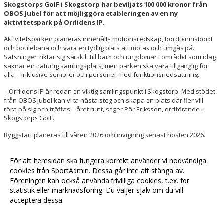
Skogstorps GoIF i Skogstorp har beviljats 100 000 kronor från
OBOS Jubel för att möjliggöra etableringen av en ny
aktivitetspark på Orrlidens IP.
Aktivitetsparken planeras innehålla motionsredskap, bordtennisbord
och boulebana och vara en tydlig plats att mötas och umgås på.
Satsningen riktar sig särskilt till barn och ungdomar i området som idag
saknar en naturlig samlingsplats, men parken ska vara tillgänglig för
alla – inklusive seniorer och personer med funktionsnedsättning.
– Orrlidens IP är redan en viktig samlingspunkt i Skogstorp. Med stödet
från OBOS Jubel kan vi ta nästa steg och skapa en plats där fler vill
röra på sig och träffas – året runt, säger Pär Eriksson, ordförande i
Skogstorps GoIF.
Byggstart planeras till våren 2026 och invigning senast hösten 2026.
Stödet kommer från OBOS Jubel, där
OBOS varje år stöttar föreningar
För att hemsidan ska fungera korrekt använder vi nödvändiga
som ger barn och unga en meningsfull fritid.
cookies från SportAdmin. Dessa går inte att stänga av.
Föreningen kan också använda frivilliga cookies, t.ex. för
Fler nyheter >>
statistik eller marknadsföring. Du väljer själv om du vill
acceptera dessa.
Anpassa dina val