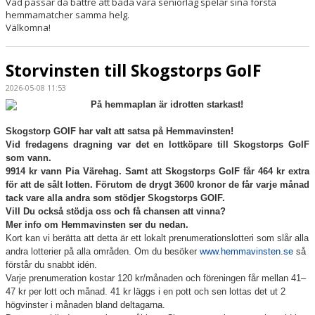
Vad passar då bättre att båda våra seniorlag spelar sina första
AKTUELLA MATCHER
hemmamatcher samma helg.
Välkomna!
BOKA KLUBBLOKALEN
Storvinsten till Skogstorps GoIF
BOKNINGAR I R-BOK
2026-05-08 11:53
DOKUMENT
På hemmaplan är idrotten starkast!
ORDFÖRANDE HAR BOLLEN
Skogstorp GOIF har valt att satsa på Hemmavinsten!
Vid fredagens dragning var det en lottköpare till Skogstorps GoIF
som vann.
9914 kr vann Pia Värehag. Samt att Skogstorps GoIF får 464 kr extra
för att de sålt lotten. Förutom de drygt 3600 kronor de får varje månad
tack vare alla andra som stödjer Skogstorps GOIF.
Vill Du också stödja oss och få chansen att vinna?
Mer info om Hemmavinsten ser du nedan.
Kort kan vi berätta att detta är ett lokalt prenumerationslotteri som slår alla
andra lotterier på alla områden. Om du besöker
www.hemmavinsten.se
så
förstår du snabbt idén.
Varje prenumeration kostar 120 kr/månaden och föreningen får mellan 41–
47 kr per lott och månad. 41 kr läggs i en pott och sen lottas det ut 2
högvinster i månaden bland deltagarna.