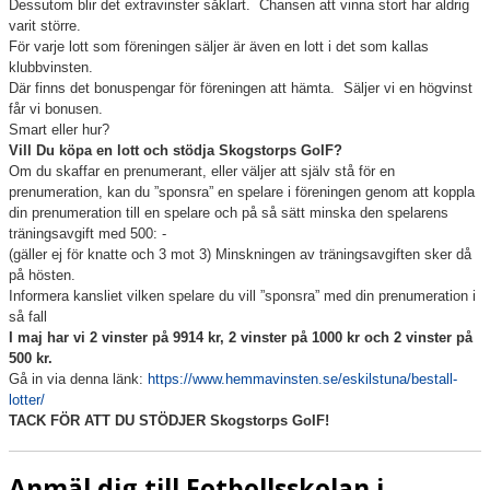
Dessutom blir det extravinster såklart.
Chansen att vinna stort har aldrig
varit större.
För varje lott som föreningen säljer är även en lott i det som kallas
klubbvinsten.
Där finns det bonuspengar för föreningen att hämta.
Säljer vi en högvinst
får vi bonusen.
Smart eller hur?
Vill Du köpa en lott och stödja Skogstorps GoIF?
Om du skaffar en prenumerant, eller väljer att själv stå för en
prenumeration, kan du ”sponsra” en spelare i föreningen genom att koppla
din prenumeration till en spelare och på så sätt minska den spelarens
träningsavgift med 500: -
(gäller ej för knatte och 3 mot 3) Minskningen av träningsavgiften sker då
på hösten.
Informera kansliet vilken spelare du vill ”sponsra” med din prenumeration i
så fall
I maj har vi 2 vinster på 9914 kr, 2 vinster på 1000 kr och 2 vinster på
500 kr.
Gå in via denna länk:
https://www.hemmavinsten.se/eskilstuna/bestall-
lotter/
TACK FÖR ATT DU STÖDJER Skogstorps GoIF!
Anmäl dig till Fotbollsskolan i