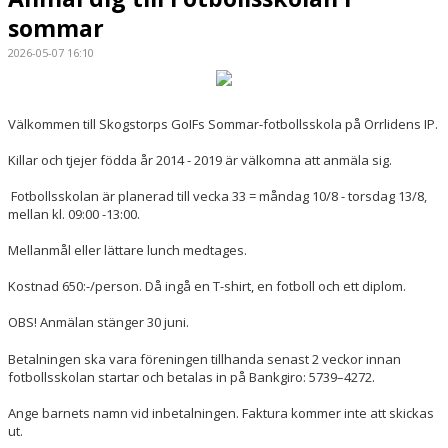
sommar
2026-05-07 16:10
Välkommen till Skogstorps GoIFs Sommar-fotbollsskola på Orrlidens IP.
Killar och tjejer födda år 2014 - 2019 är välkomna att anmäla sig.
Fotbollsskolan är planerad till vecka 33 = måndag 10/8 - torsdag 13/8,
mellan kl. 09:00 -13:00.
Mellanmål eller lättare lunch medtages.
Kostnad 650:-/person. Då ingå en T-shirt, en fotboll och ett diplom.
OBS! Anmälan stänger 30 juni.
Betalningen ska vara f
ö
reningen tillhanda senast 2 veckor innan
fotbollsskolan startar och
betalas in p
å
Bankgiro: 5739
–
4272.
Ange barnets namn vid inbetalningen. Faktura kommer inte att skickas
ut.