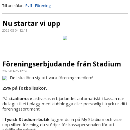
Till anmälan:
Svff - Förening
Nu startar vi upp
2026-05-04 12:11
Föreningserbjudande från Stadium
2026-03-25 12:52
Det ska löna sig att vara föreningsmedlem!
25% på fotbollsskor.
På
stadium.se
aktiveras erbjudandet automatiskt i kassan när
du lagt till ett plagg med klubblogga eller personligt tryck ur ditt
föreningssortiment.
I
fysisk Stadium-butik
loggar du in på My Stadium och visar
upp vilken förening du stödjer för kassapersonalen för att
erhålla din rabatt.