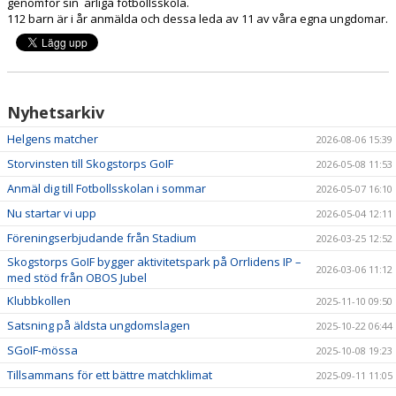
genomför sin årliga fotbollsskola.
AKTUELLA MATCHER
112 barn är i år anmälda och dessa leda av 11 av våra egna ungdomar.
BOKA KLUBBLOKALEN
BOKNINGAR I R-BOK
Nyhetsarkiv
DOKUMENT
Helgens matcher
2026-08-06 15:39
ORDFÖRANDE HAR BOLLEN
Storvinsten till Skogstorps GoIF
2026-05-08 11:53
Anmäl dig till Fotbollsskolan i sommar
2026-05-07 16:10
Nu startar vi upp
2026-05-04 12:11
Föreningserbjudande från Stadium
2026-03-25 12:52
Skogstorps GoIF bygger aktivitetspark på Orrlidens IP –
2026-03-06 11:12
med stöd från OBOS Jubel
Klubbkollen
2025-11-10 09:50
Satsning på äldsta ungdomslagen
2025-10-22 06:44
SGoIF-mössa
2025-10-08 19:23
Tillsammans för ett bättre matchklimat
2025-09-11 11:05