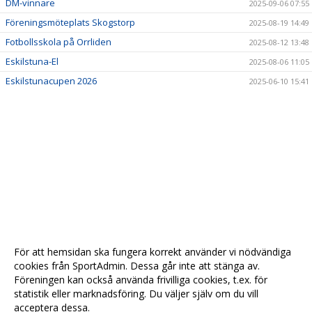
DM-vinnare
2025-09-06 07:55
Föreningsmöteplats Skogstorp
2025-08-19 14:49
Fotbollsskola på Orrliden
2025-08-12 13:48
Eskilstuna-El
2025-08-06 11:05
Eskilstunacupen 2026
2025-06-10 15:41
För att hemsidan ska fungera korrekt använder vi nödvändiga
cookies från SportAdmin. Dessa går inte att stänga av.
Föreningen kan också använda frivilliga cookies, t.ex. för
statistik eller marknadsföring. Du väljer själv om du vill
acceptera dessa.