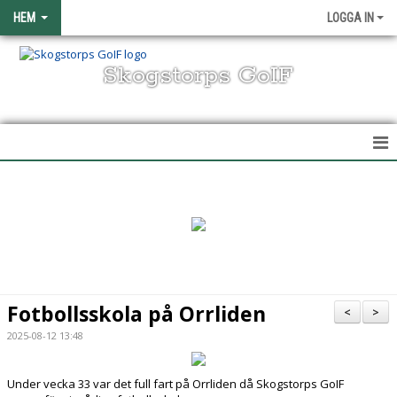
HEM
LOGGA IN
Skogstorps GoIF
HEM
NYHETER
OM KLUBBEN
KONTAKT
Fotbollsskola på Orrliden
<
>
VÅRA LAG/TRÄNARE
2025-08-12 13:48
KALENDER
Under vecka 33 var det full fart på Orrliden då Skogstorps GoIF