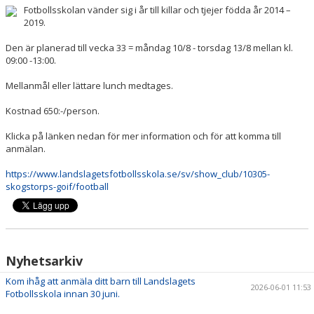
DOKUMENT
Fotbollsskolan vänder sig i år till killar och tjejer födda år 2014 –
2019.
KONTAKT
Den är planerad till vecka 33 = måndag 10/8 - torsdag 13/8 mellan kl.
09:00 -13:00.
Mellanmål eller lättare lunch medtages.
Kostnad 650:-/person.
Klicka på länken nedan för mer information och för att komma till
anmälan.
https://www.landslagetsfotbollsskola.se/sv/show_club/10305-
skogstorps-goif/football
Nyhetsarkiv
Kom ihåg att anmäla ditt barn till Landslagets
2026-06-01 11:53
Fotbollsskola innan 30 juni.