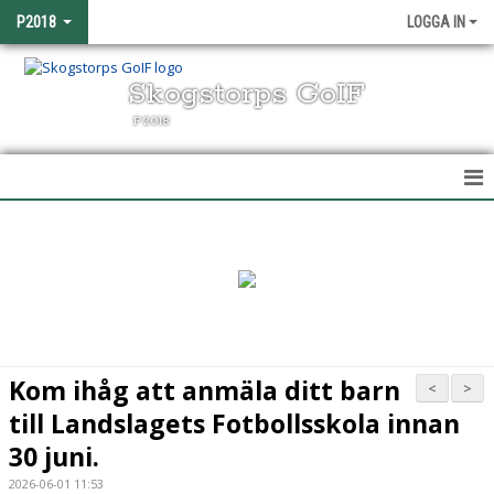
P2018
LOGGA IN
Skogstorps GoIF
P2018
HEM
NYHETER
KALENDER
MATCHER
Kom ihåg att anmäla ditt barn
<
>
TRUPPEN
till Landslagets Fotbollsskola innan
30 juni.
BILDGALLERI
2026-06-01 11:53