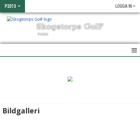
P2013
LOGGA IN
Skogstorps GoIF
P2013
HEM
NYHETER
KALENDER
MATCHER
Bildgalleri
TRUPPEN
BILDGALLERI