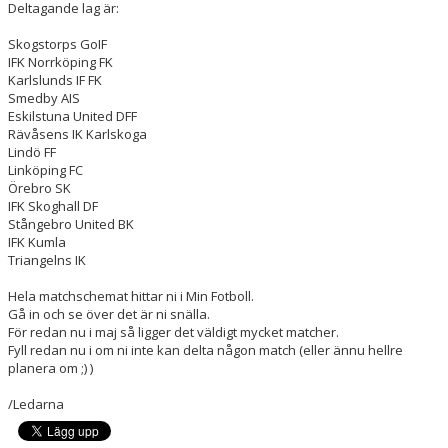
Deltagande lag är:
DOKUMENT
Skogstorps GoIF
KONTAKT
IFK Norrköping FK
Karlslunds IF FK
Smedby AIS
Eskilstuna United DFF
Rävåsens IK Karlskoga
Lindö FF
Linköping FC
Örebro SK
IFK Skoghall DF
Stångebro United BK
IFK Kumla
Triangelns IK
Hela matchschemat hittar ni i Min Fotboll.
Gå in och se över det är ni snälla.
För redan nu i maj så ligger det väldigt mycket matcher.
Fyll redan nu i om ni inte kan delta någon match (eller ännu hellre
planera om ;) )
/Ledarna