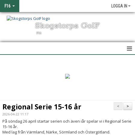
F16
LOGGA IN
Skogstorps GoIF
F16
HEM
NYHETER
KALENDER
MATCHER
Regional Serie 15-16 år
<
>
TRUPPEN
2026-04-22 11:17
På söndag 26 april startar serien och även iår spelar vi i Regional Serie
BILDGALLERI
15-16 år.
Med lag från Värmland, Närke, Sörmland och Östergötland.