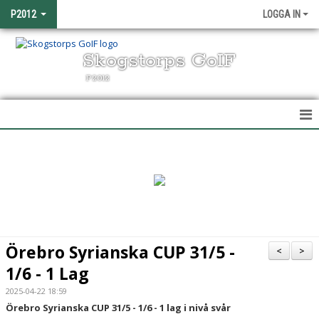
P2012
LOGGA IN
Skogstorps GoIF
P2012
HEM
NYHETER
KALENDER
MATCHER
Örebro Syrianska CUP 31/5 -
<
>
TRUPPEN
1/6 - 1 Lag
2025-04-22 18:59
BILDGALLERI
Örebro Syrianska CUP 31/5 - 1/6 - 1 lag i nivå svår