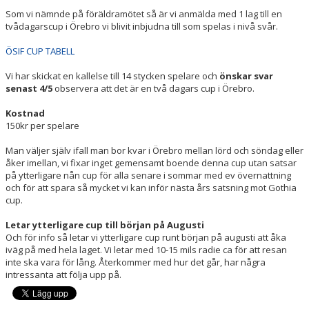
DOKUMENT
Som vi nämnde på föräldramötet så är vi anmälda med 1 lag till en
tvådagarscup i Örebro vi blivit inbjudna till som spelas i nivå svår.
KONTAKT
ÖSIF CUP TABELL
Vi har skickat en kallelse till 14 stycken spelare och
önskar svar
senast 4/5
observera att det är en två dagars cup i Örebro.
Kostnad
150kr per spelare
Man väljer själv ifall man bor kvar i Örebro mellan lörd och söndag eller
åker imellan, vi fixar inget gemensamt boende denna cup utan satsar
på ytterligare nån cup för alla senare i sommar med ev övernattning
och för att spara så mycket vi kan inför nästa års satsning mot Gothia
cup.
Letar ytterligare cup till början på Augusti
Och för info så letar vi ytterligare cup runt början på augusti att åka
iväg på med hela laget. Vi letar med 10-15 mils radie ca för att resan
inte ska vara för lång. Återkommer med hur det går, har några
intressanta att följa upp på.